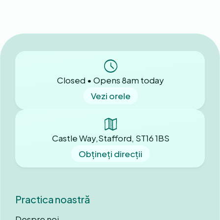
Closed • Opens 8am today
Vezi orele
Castle Way,Stafford, ST16 1BS
Obțineți direcții
Practica noastră
Despre noi