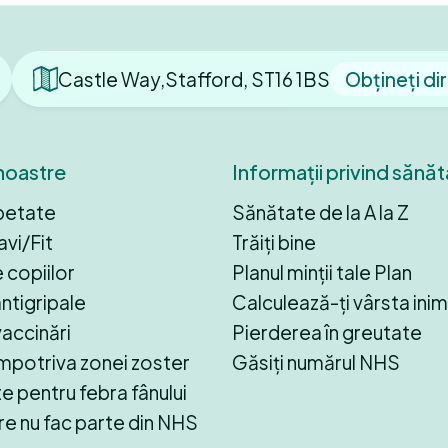
Castle Way,Stafford, ST16 1BS
Obțineți dir
 noastre
Informații privind sănă
petate
Sănătate de la A la Z
vi/Fit
Trăiți bine
 copiilor
Planul minții tale Plan
antigripale
Calculează-ți vârsta inimi
accinări
Pierderea în greutate
împotriva zonei zoster
Găsiți numărul NHS
 pentru febra fânului
are nu fac parte din NHS