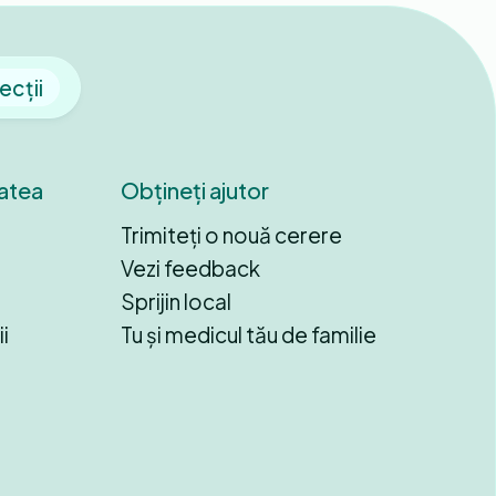
ecții
tatea
Obțineți ajutor
Trimiteți o nouă cerere
Vezi feedback
Sprijin local
i
Tu și medicul tău de familie