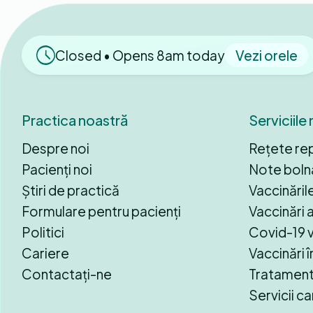
Closed • Opens 8am today
Vezi orele
Practica noastră
Serviciile
Despre noi
Rețete re
Pacienți noi
Note bolna
Știri de practică
Vaccinările
Formulare pentru pacienți
Vaccinări 
Politici
Covid-19 v
Cariere
Vaccinări 
Contactați-ne
Tratamente
Servicii c