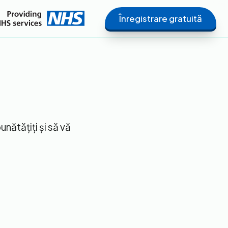
Înregistrare gratuită
unătățiți și să vă