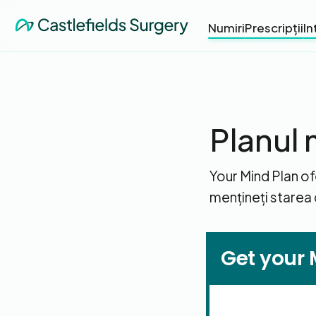
Numiri
Prescripții
In
Planul m
Your Mind Plan ofe
mențineți starea