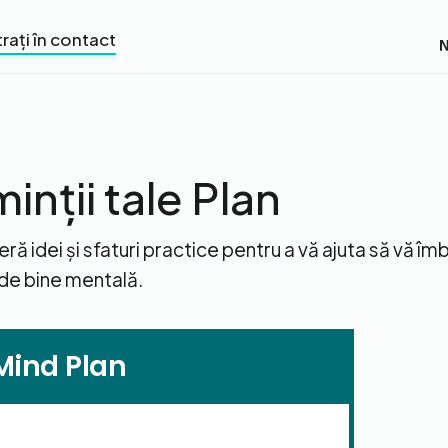
trați în contact
inții tale Plan
ră idei și sfaturi practice pentru a vă ajuta să vă îmb
 de bine mentală.