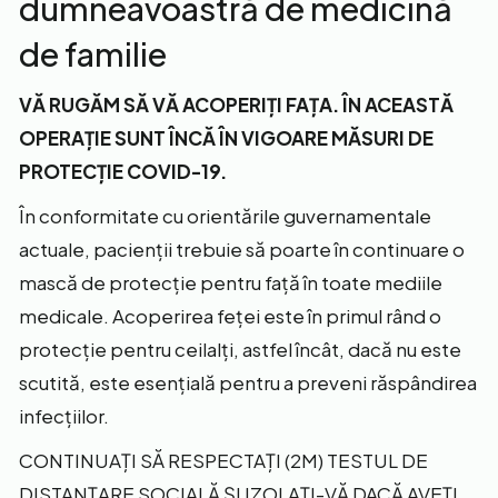
dumneavoastră de medicină
de familie
VĂ RUGĂM SĂ VĂ ACOPERIȚI FAȚA. ÎN ACEASTĂ
OPERAȚIE SUNT ÎNCĂ ÎN VIGOARE MĂSURI DE
PROTECȚIE COVID-19.
În conformitate cu orientările guvernamentale
actuale, pacienții trebuie să poarte în continuare o
mască de protecție pentru față în toate mediile
medicale. Acoperirea feței este în primul rând o
protecție pentru ceilalți, astfel încât, dacă nu este
scutită, este esențială pentru a preveni răspândirea
infecțiilor.
CONTINUAȚI SĂ RESPECTAȚI (2M) TESTUL DE
DISTANȚARE SOCIALĂ ȘI IZOLAȚI-VĂ DACĂ AVEȚI