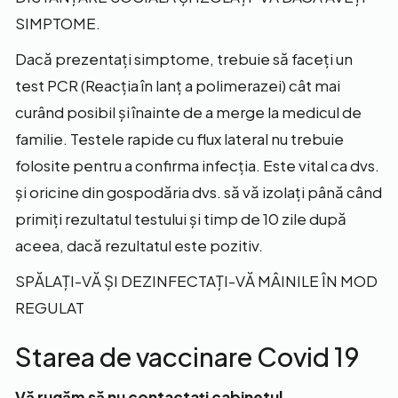
SIMPTOME.
Dacă prezentați simptome, trebuie să faceți un
test PCR (Reacția în lanț a polimerazei) cât mai
curând posibil și înainte de a merge la medicul de
familie. Testele rapide cu flux lateral nu trebuie
folosite pentru a confirma infecția. Este vital ca dvs.
și oricine din gospodăria dvs. să vă izolați până când
primiți rezultatul testului și timp de 10 zile după
aceea, dacă rezultatul este pozitiv.
SPĂLAȚI-VĂ ȘI DEZINFECTAȚI-VĂ MÂINILE ÎN MOD
REGULAT
Starea de vaccinare Covid 19
Vă rugăm să nu contactați cabinetul