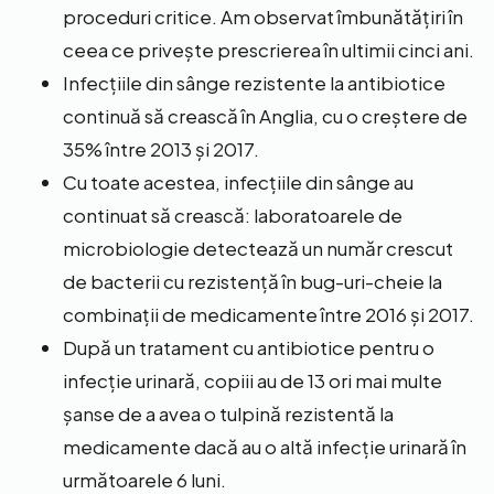
proceduri critice. Am observat îmbunătățiri în
ceea ce privește prescrierea în ultimii cinci ani.
Infecțiile din sânge rezistente la antibiotice
continuă să crească în Anglia, cu o creștere de
35% între 2013 și 2017.
Cu toate acestea, infecțiile din sânge au
continuat să crească: laboratoarele de
microbiologie detectează un număr crescut
de bacterii cu rezistență în bug-uri-cheie la
combinații de medicamente între 2016 și 2017.
După un tratament cu antibiotice pentru o
infecție urinară, copiii au de 13 ori mai multe
șanse de a avea o tulpină rezistentă la
medicamente dacă au o altă infecție urinară în
următoarele 6 luni.