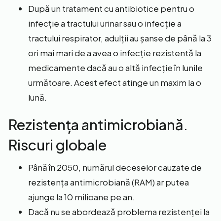
După un tratament cu antibiotice pentru o
infecție a tractului urinar sau o infecție a
tractului respirator, adulții au șanse de până la 3
ori mai mari de a avea o infecție rezistentă la
medicamente dacă au o altă infecție în lunile
următoare. Acest efect atinge un maxim la o
lună.
Rezistența antimicrobiană.
Riscuri globale
Până în 2050, numărul deceselor cauzate de
rezistența antimicrobiană (RAM) ar putea
ajunge la 10 milioane pe an.
Dacă nu se abordează problema rezistenței la