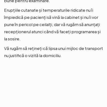
bune pentru examinare.
Erupțiile cutanate și temperaturile ridicate nu îi
împiedică pe pacienți să vină la cabinet și nu îi vor
pune în pericol pe ceilalți, dar vă rugăm să anunțați
recepționerul atunci când vă faceți programarea și
la sosire.
Vă rugăm să rețineți că lipsa unui mijloc de transport
nu justifică o vizită la domiciliu.