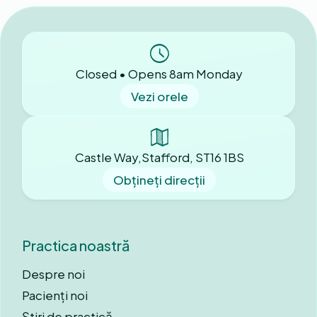
Closed • Opens 8am Monday
Vezi orele
Castle Way,Stafford, ST16 1BS
Obțineți direcții
Practica noastră
Despre noi
Pacienți noi
Știri de practică