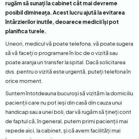
rugăm să sunați la cabinet cât mai devreme
posibil dimineața. Acest lucru ajută la evitarea
întârzierilor inutile, deoarece medicii își pot
planifica turele.
Uneori, medicul vă poate telefona, vă poate sugera
să vă faceți o programare în loc de o vizită sau
poate aranja un transfer la spital. Dacă solicitarea
dvs. pentru o vizită este urgentă, puteți telefona în
orice moment.
Suntem întotdeauna bucuroși să vizităm la domiciliu
pacienții care nu pot ieși din casă din cauza unui
handicap sau a unei boli, dar vă rugăm să țineți cont
de faptul că, în general, putem primi pacienții mai
repede aici, la cabinet, și că avem facilități mai